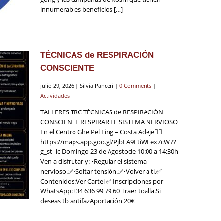
innumerables beneficios […]
TÉCNICAS de RESPIRACIÓN
CONSCIENTE
julio 29, 2026 | Silvia Panceri |
0 Comments
|
Actividades
TALLERES TRC TÉCNICAS de RESPIRACIÓN
CONSCIENTE RESPIRAR EL SISTEMA NERVIOSO
En el Centro Ghe Pel Ling – Costa Adeje👇🏼
https://maps.app.goo.gl/PjbFA9FtiWLex7cW7?
g_st=ic Domingo 23 de Agostode 10:00 a 14:30h
Ven a disfrutar y: •Regular el sistema
nervioso.✅•Soltar tensión.✅•Volver a ti.✅
Contenidos:Ver Cartel ✅ Inscripciones por
WhatsApp:+34 636 99 79 60 Traer toalla.Si
deseas tb antifazAportación 20€