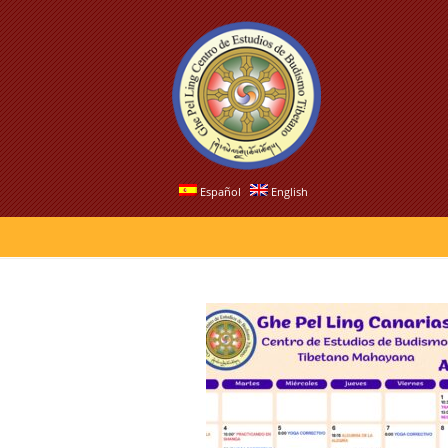
Español
English