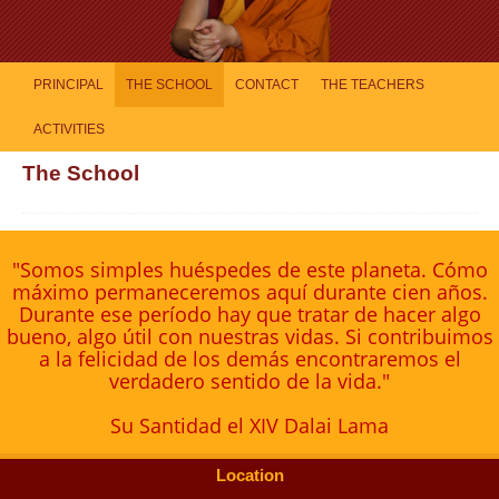
PRINCIPAL
THE SCHOOL
CONTACT
THE TEACHERS
ACTIVITIES
The School
"Somos simples huéspedes de este planeta. Cómo
máximo permaneceremos aquí durante cien años.
Durante ese período hay que tratar de hacer algo
bueno, algo útil con nuestras vidas. Si contribuimos
a la felicidad de los demás encontraremos el
verdadero sentido de la vida."
Su Santidad el XIV Dalai Lama
Location