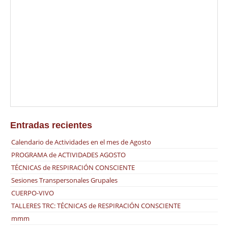
y Meditación Tenerife Sur Canarias
|
Clases de Meditación Tenerife Sur
|
Clases Yoga Tenerife Sur
|
Sonoterapia Tenerife Sur
|
Thai Chi Tenerife Sur
17 JUNIO CELEBRACIÓN DE SAKA DAWA (VESAK) El mes sagrado de
Saka Dawa, en sanscrito Vesak (El Día de la Luna Llena), es diferente
en el calendario tibetano al de los teravada, que proviene de uno de
los sistemas indios hinduistas. Por eso el Vesak por los tibetanos es
calculado después de un mes. Según […]
Entradas recientes
Calendario de Actividades en el mes de Agosto
PROGRAMA de ACTIVIDADES AGOSTO
TÉCNICAS de RESPIRACIÓN CONSCIENTE
Sesiones Transpersonales Grupales
CUERPO-VIVO
TALLERES TRC: TÉCNICAS de RESPIRACIÓN CONSCIENTE
mmm