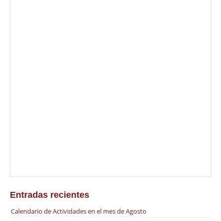
Nos complace informar de la llegada a Canarias de
Tritul Rinpoche y compartimos el programa de sus
valiosas enseñanzas
septiembre 22, 2021 | Silvia Panceri |
0 Comments
|
Actividades
Entradas recientes
Calendario de Actividades en el mes de Agosto