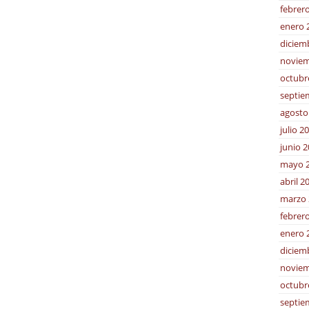
febrer
enero 
diciem
noviem
octubr
septie
agosto
julio 2
junio 
mayo 
abril 2
marzo 
febrer
enero 
diciem
noviem
octubr
septie