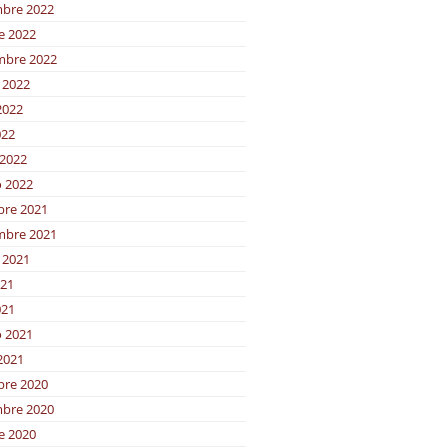
bre 2022
e 2022
mbre 2022
 2022
2022
022
2022
o 2022
bre 2021
mbre 2021
 2021
021
021
o 2021
2021
bre 2020
bre 2020
e 2020