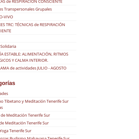
CAS de RESPIRACIÓN CONSCIENTE
es Transpersonales Grupales
O-VIVO
ES TRC: TÉCNICAS de RESPIRACIÓN
IENTE
Solidaria
ÍA ESTABLE: ALIMENTACIÓN, RITMOS
GICOS Y CALMA INTERIOR.
MA de actividades JULIO - AGOSTO
gorías
dades
o Tibetano y Meditación Tenerife Sur
as
 de Meditación Tenerife Sur
 de Meditación Tenerife Sur
 Yoga Tenerife Sur
nzas Budismo Mahayana Tenerife Sur