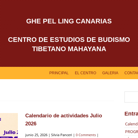
GHE PEL LING CANARIAS
CENTRO DE ESTUDIOS DE BUDISMO
TIBETANO MAHAYANA
PRINCIPAL
EL CENTRO
GALERIA
CONTA
Entr
Calendario de actividades Julio
2026
Calend
PROGR
junio 25, 2026 | Silvia Panceri |
0 Comments
|