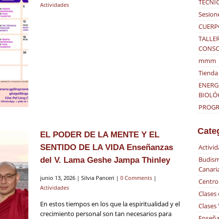
TÉCNI
Actividades
Sesion
CUERP
TALLER
CONSC
mmm
Tienda 
ENERG
BIOLÓ
PROGRA
Cate
EL PODER DE LA MENTE Y EL
SENTIDO DE LA VIDA Enseñanzas
Activi
Budism
del V. Lama Geshe Jampa Thinley
Canari
junio 13, 2026 | Silvia Panceri |
0 Comments
|
Centro
Actividades
Clases
En estos tiempos en los que la espiritualidad y el
Clases
crecimiento personal son tan necesarios para
Enseña