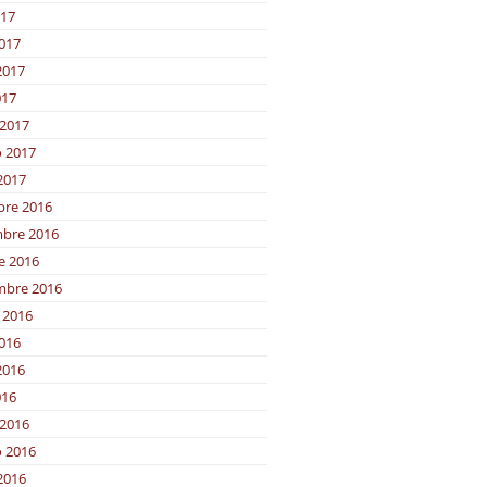
017
2017
2017
017
2017
o 2017
2017
bre 2016
bre 2016
e 2016
mbre 2016
 2016
2016
2016
016
2016
o 2016
2016