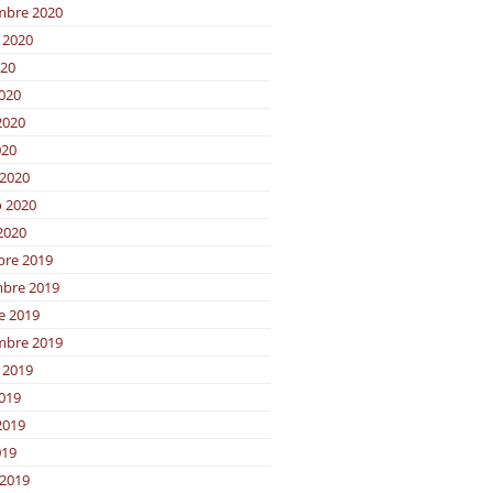
mbre 2020
 2020
020
2020
2020
020
2020
o 2020
2020
bre 2019
bre 2019
e 2019
mbre 2019
 2019
2019
2019
019
2019