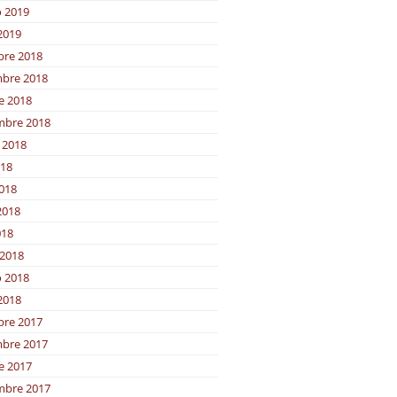
o 2019
2019
bre 2018
bre 2018
e 2018
mbre 2018
 2018
018
2018
2018
018
2018
o 2018
2018
bre 2017
bre 2017
e 2017
mbre 2017