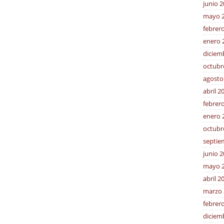
junio 
mayo 
febrer
enero 
diciem
octubr
agosto
abril 2
febrer
enero 
octubr
septie
junio 
mayo 
abril 2
marzo 
febrer
diciem