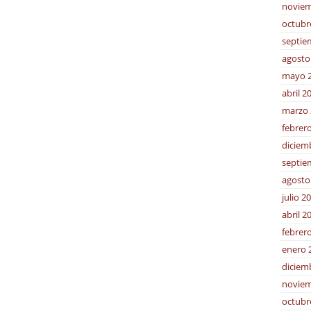
noviem
octubr
septie
agosto
mayo 
abril 2
marzo 
febrer
diciem
septie
agosto
julio 2
abril 2
febrer
enero 
diciem
noviem
octubr