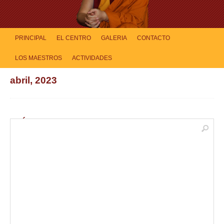
PRINCIPAL
EL CENTRO
GALERIA
CONTACTO
LOS MAESTROS
ACTIVIDADES
abril, 2023
GUÍA DE ACTIVIDADES MAYO y JUNIO 2023
abril 20, 2023 | Silvia Panceri |
0 Comments
|
Actividades
CELEBRACIÓN DE SAKA DAWA (VESAK) DOMINGO 4 DE JUNIO La
fiesta budista de Saka Dawa (Vesak) en su día más sagrado celebra el
nacimiento, Iluminación y Paranirvana (tránsito) de Buda
Shakyamuni. Por lo tanto, participar en acciones positivas que crean
felicidad, bienestar y paz será de gran beneficio, porque los
resultados que madurarán serán considerables […]