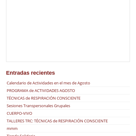
TERAPIA TRANSPERSONAL PARA CULTIVAR LA SALUD INTEGRAL
(Sesión grupal) Impartido por María Verdes Crespo En este
compartir se expondrá la corriente transpersonal como vía ancestral
de autoconocimiento, como filosofía perenne que plantea los
grandes interrogantes al ser humano, dotando de un sentido
trascendente a la existencia. Pretende ser un espacio de apertura y
reflexión sobre […]
Entradas recientes
Calendario de Actividades en el mes de Agosto
PROGRAMA de ACTIVIDADES AGOSTO
TÉCNICAS de RESPIRACIÓN CONSCIENTE
Sesiones Transpersonales Grupales
CUERPO-VIVO
TALLERES TRC: TÉCNICAS de RESPIRACIÓN CONSCIENTE
mmm