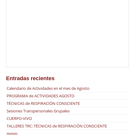
3 – 4 NOVIEMBRE ADIESTRAMIENTO MENTAL EN OCHO PUNTOS
COMO TRANSFORMAR LAS SITUACIONES ADVERSAS EN FELICIDAD
ENSEÑANZA DEL VEN. GUESHE LOBSANG YESHE Este breve, pero
extraordinario texto contiene las instrucciones directas, claras y
concisas sobre la técnica para eliminar el propio ‘Yo autoexistente’ –
el obstáculo principal a la Iluminación – usando sobretodo el
método […]
Entradas recientes
Calendario de Actividades en el mes de Agosto
PROGRAMA de ACTIVIDADES AGOSTO
TÉCNICAS de RESPIRACIÓN CONSCIENTE
Sesiones Transpersonales Grupales
CUERPO-VIVO
TALLERES TRC: TÉCNICAS de RESPIRACIÓN CONSCIENTE
mmm