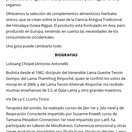
veganos.
Ofrecemos la selección de complementos alimenticios hierbales
únicos, que se crean sobre la base de la Ciencia Antigua Tradicional
del Himalaya (Sowa-Rigpa). El producto está formulado en Asia, pero
producido en Europa, teniendo en cuenta las necesidades de los
consumidores occidentales.
Una gota puede cambiarlo todo
BIOGRAFIAS
Lobsang Chöpel (Antonio Antonelli)
Budista desde el 1982, discípulo del Venerable Lama Gueshe Tenzin
Gompo, del Lama Thamthog Rinpoché, quien le confirió los votos de
monje en el 2009, y del Lama Tenzin Khenrab Rinpoché. Ha recibido
muchas enseñanzas de S.S. el Dalai Lama y otro grandes maestros.
Iris De La C LLorto Tosco
Terapista del sonido, ha realizado cursos de Zen 1er y 2do nivel y de
Respiración Consciente impartido por Suzanne Powell; curso de
Tamiana-Pleiadion Connection 1er nivel impartido por Latif, ha
participado en talleres de Mindfulness, Coherencia emocional y otras
claves evolutivas impartidas por Thalía Fung. Discípula del Ven. Lama