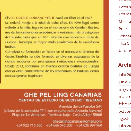
Evento
Los ma
Medita
Princip
Sonote
Thai Ch
Uncate
Arch
julio 2
junio 
mayo 
marzo 
febrer
octubr
agosto
julio 2