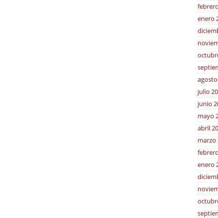
febrer
enero 
diciem
noviem
octubr
septie
agosto
julio 2
junio 
mayo 
abril 2
marzo 
febrer
enero 
diciem
noviem
octubr
septie