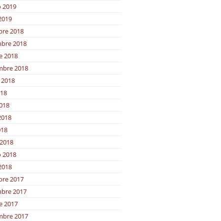
o 2019
2019
bre 2018
bre 2018
e 2018
mbre 2018
 2018
018
2018
2018
018
2018
o 2018
2018
bre 2017
bre 2017
e 2017
mbre 2017