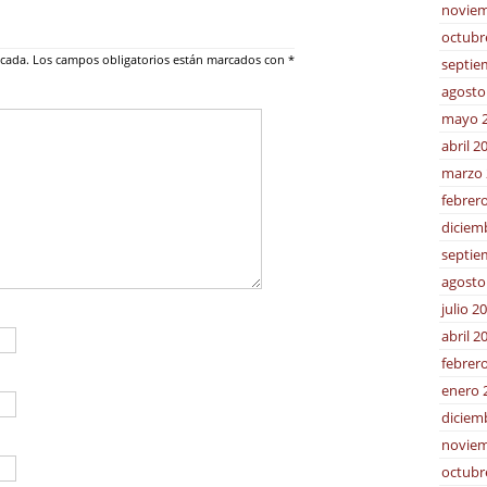
noviem
octubr
icada.
Los campos obligatorios están marcados con
*
septie
agosto
mayo 
abril 2
marzo 
febrer
diciem
septie
agosto
julio 2
abril 2
febrer
enero 
diciem
noviem
octubr