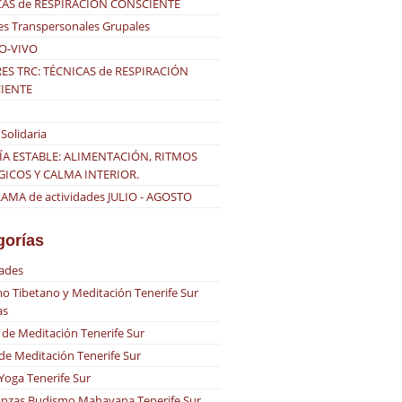
CAS de RESPIRACIÓN CONSCIENTE
es Transpersonales Grupales
O-VIVO
ES TRC: TÉCNICAS de RESPIRACIÓN
IENTE
Solidaria
ÍA ESTABLE: ALIMENTACIÓN, RITMOS
GICOS Y CALMA INTERIOR.
MA de actividades JULIO - AGOSTO
gorías
dades
o Tibetano y Meditación Tenerife Sur
as
 de Meditación Tenerife Sur
 de Meditación Tenerife Sur
 Yoga Tenerife Sur
nzas Budismo Mahayana Tenerife Sur