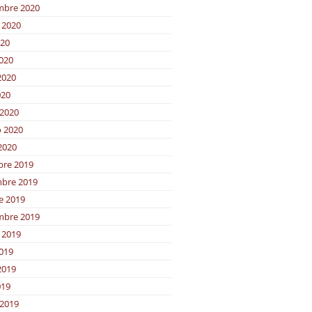
mbre 2020
 2020
020
2020
2020
020
2020
o 2020
2020
bre 2019
bre 2019
e 2019
mbre 2019
 2019
2019
2019
019
2019