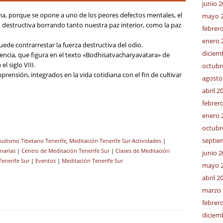
junio 
ema, porque se opone a uno de los peores defectos mentales, el
mayo 
destructiva borrando tanto nuestra paz interior, como la paz
febrer
enero 
uede contrarrestar la fuerza destructiva del odio.
diciem
iencia, que figura en el texto «Bodhisatvacharyavatara» de
l siglo VIII.
octubr
rensión, integrados en la vida cotidiana con el fin de cultivar
agosto
abril 2
febrer
enero 
octubr
septie
udismo Tibetano Tenerife
,
Meditación Tenerife Sur
Actividades
|
narias
|
Centro de Meditación Tenerife Sur
|
Clases de Meditación
junio 
enerife Sur
|
Eventos
|
Meditación Tenerife Sur
mayo 
abril 2
marzo 
febrer
diciem