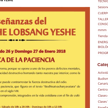
NG YESHE
TÉCNI
Sesion
CUERP
TALLER
CONSC
mmm
Tienda 
ENERG
BIOLÓ
PROGRA
Cate
Activi
Budism
Canari
Centro
Clases
Clases
Enseña