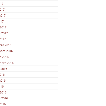
017
2017
2017
017
2017
o 2017
2017
bre 2016
bre 2016
e 2016
mbre 2016
 2016
2016
2016
016
2016
o 2016
2016