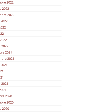
bre 2022
e 2022
mbre 2022
 2022
2022
022
2022
o 2022
bre 2021
mbre 2021
 2021
021
021
o 2021
2021
bre 2020
bre 2020
e 2020