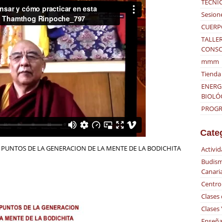
TÉCNI
Sesion
CUERP
TALLER
CONSC
mmm
Tienda 
ENERG
BIOLÓ
PROGRA
Cate
NCE PUNTOS DE LA GENERACION DE LA MENTE DE LA BODICHITA
Activi
Budism
Canari
Centro
Clases
Clases
Enseña