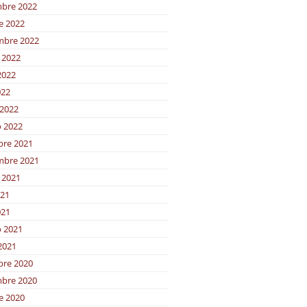
bre 2022
e 2022
mbre 2022
 2022
2022
022
2022
o 2022
bre 2021
mbre 2021
 2021
021
021
o 2021
2021
bre 2020
bre 2020
e 2020