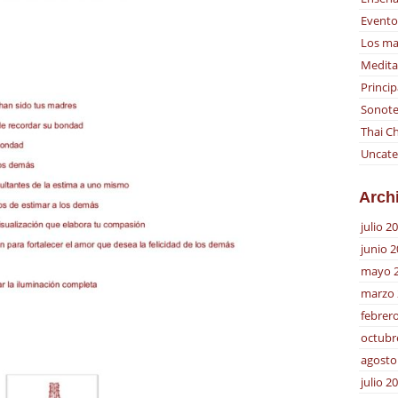
Evento
Los ma
Medita
Princip
Sonote
Thai Ch
Uncate
Arch
julio 2
junio 
mayo 
marzo 
febrer
octubr
agosto
julio 2