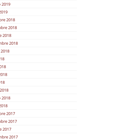
o 2019
2019
bre 2018
bre 2018
e 2018
mbre 2018
 2018
018
2018
2018
018
2018
o 2018
2018
bre 2017
bre 2017
e 2017
mbre 2017