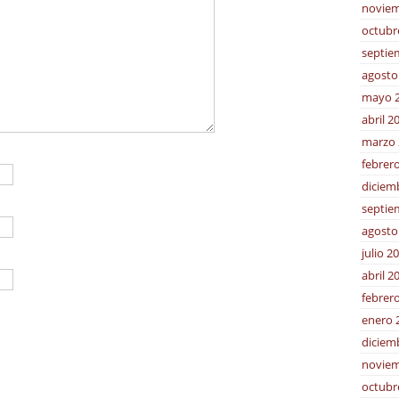
noviem
octubr
septie
agosto
mayo 
abril 2
marzo 
febrer
diciem
septie
agosto
julio 2
abril 2
febrer
enero 
diciem
noviem
octubr