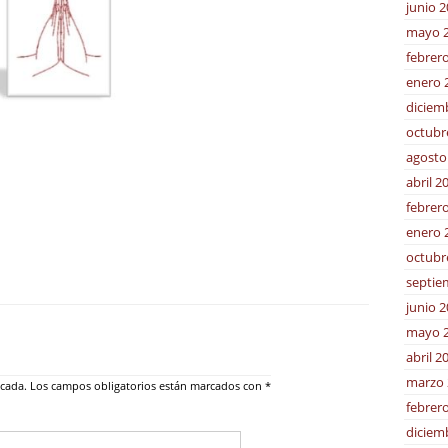
junio 
mayo 
febrer
enero 
diciem
octubr
agosto
abril 2
febrer
enero 
octubr
septie
junio 
mayo 
abril 2
marzo 
icada.
Los campos obligatorios están marcados con
*
febrer
diciem