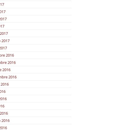
017
2017
2017
017
2017
o 2017
2017
bre 2016
bre 2016
e 2016
mbre 2016
 2016
2016
2016
016
2016
o 2016
2016