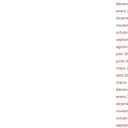
febrer
enero 
diciem
noviem
octubr
septie
agosto
julio 2
junio 
mayo 
abril 2
marzo 
febrer
enero 
diciem
noviem
octubr
septie