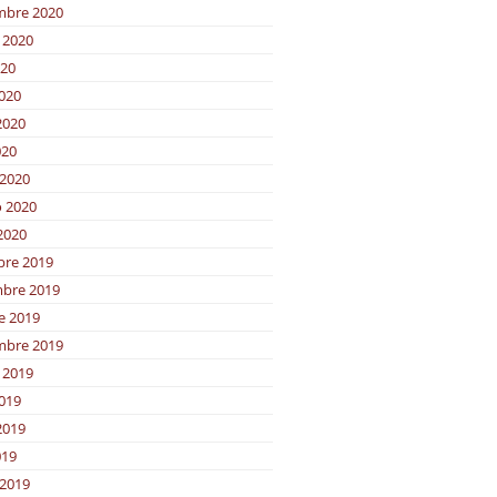
mbre 2020
 2020
020
2020
2020
020
2020
o 2020
2020
bre 2019
bre 2019
e 2019
mbre 2019
 2019
2019
2019
019
2019