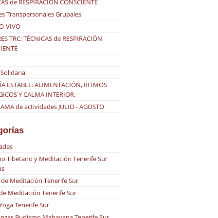
CAS de RESPIRACIÓN CONSCIENTE
es Transpersonales Grupales
O-VIVO
ES TRC: TÉCNICAS de RESPIRACIÓN
IENTE
Solidaria
ÍA ESTABLE: ALIMENTACIÓN, RITMOS
GICOS Y CALMA INTERIOR.
MA de actividades JULIO - AGOSTO
gorías
dades
o Tibetano y Meditación Tenerife Sur
as
 de Meditación Tenerife Sur
 de Meditación Tenerife Sur
 Yoga Tenerife Sur
nzas Budismo Mahayana Tenerife Sur