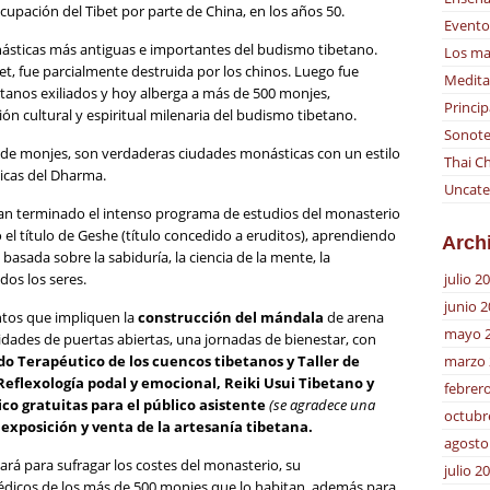
upación del Tibet por parte de China, en los años 50.
Evento
ásticas más antiguas e importantes del budismo tibetano.
Los ma
et, fue parcialmente destruida por los chinos. Luego fue
Medita
betanos exiliados y hoy alberga a más de 500 monjes,
Princip
n cultural y espiritual milenaria del budismo tibetano.
Sonote
de monjes, son verdaderas ciudades monásticas con un estilo
Thai Ch
ticas del Dharma.
Uncate
han terminado el intenso programa de estudios del monasterio
el título de Geshe (título concedido a eruditos), aprendiendo
Arch
basada sobre la sabiduría, la ciencia de la mente, la
julio 2
dos los seres.
junio 
ntos que impliquen la
construcción del mándala
de arena
mayo 
ividades de puertas abiertas, una jornadas de bienestar, con
marzo 
do Terapéutico de los cuencos tibetanos y Taller de
Reflexología podal y emocional, Reiki Usui Tibetano y
febrer
ico gratuitas para el público asistente
(se agradece una
octubr
s
exposición y venta de la artesanía tibetana.
agosto
rá para sufragar los costes del monasterio, su
julio 2
dicos de los más de 500 monjes que lo habitan, además para