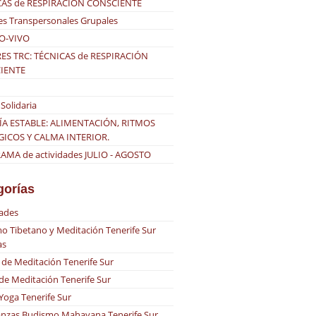
CAS de RESPIRACIÓN CONSCIENTE
es Transpersonales Grupales
O-VIVO
ES TRC: TÉCNICAS de RESPIRACIÓN
IENTE
Solidaria
ÍA ESTABLE: ALIMENTACIÓN, RITMOS
GICOS Y CALMA INTERIOR.
MA de actividades JULIO - AGOSTO
gorías
dades
o Tibetano y Meditación Tenerife Sur
as
 de Meditación Tenerife Sur
 de Meditación Tenerife Sur
 Yoga Tenerife Sur
nzas Budismo Mahayana Tenerife Sur