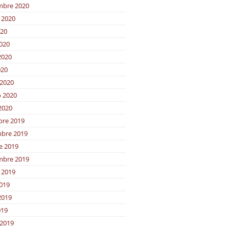
mbre 2020
 2020
020
2020
2020
020
2020
o 2020
2020
bre 2019
bre 2019
e 2019
mbre 2019
 2019
2019
2019
019
2019