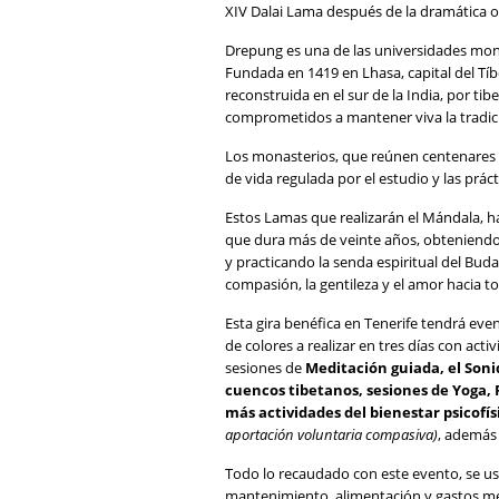
XIV Dalai Lama después de la dramática oc
Drepung es una de las universidades mon
Fundada en 1419 en Lhasa, capital del Tíb
reconstruida en el sur de la India, por ti
comprometidos a mantener viva la tradició
Los monasterios, que reúnen centenares 
de vida regulada por el estudio y las prác
Estos Lamas que realizarán el Mándala, 
que dura más de veinte años, obteniendo 
y practicando la senda espiritual del Buda 
compasión, la gentileza y el amor hacia to
Esta gira benéfica en Tenerife tendrá eve
de colores a realizar en tres días con act
sesiones de
Meditación guiada, el Soni
cuencos tibetanos, sesiones de Yoga, 
más actividades del bienestar psicofís
aportación voluntaria compasiva)
, ademá
Todo lo recaudado con este evento, se usa
mantenimiento, alimentación y gastos mé