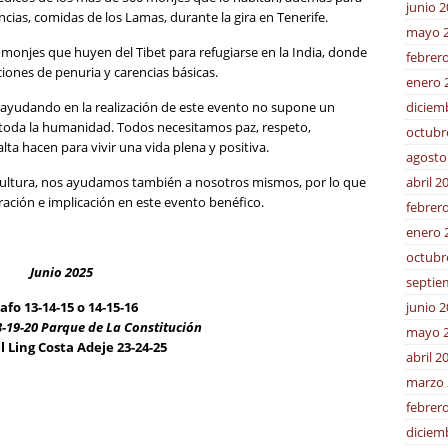
junio 
cias, comidas de los Lamas, durante la gira en Tenerife.
mayo 
njes que huyen del Tibet para refugiarse en la India, donde
febrer
iciones de penuria y carencias básicas.
enero 
diciem
 ayudando en la realización de este evento no supone un
a toda la humanidad. Todos necesitamos paz, respeto,
octubr
a hacen para vivir una vida plena y positiva.
agosto
abril 2
cultura, nos ayudamos también a nosotros mismos, por lo que
ción e implicación en este evento benéfico.
febrer
enero 
octubr
Junio 2025
septie
junio 
afo 13-14-15 o 14-15-16
-19-20 Parque de La Constitución
mayo 
l Ling Costa Adeje 23-24-25
abril 2
marzo 
febrer
diciem