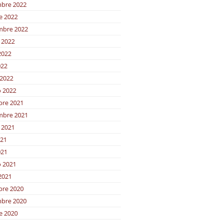
bre 2022
e 2022
mbre 2022
 2022
2022
022
2022
o 2022
bre 2021
mbre 2021
 2021
021
021
o 2021
2021
bre 2020
bre 2020
e 2020