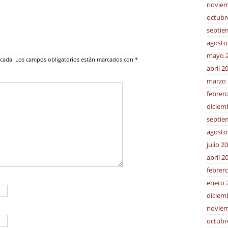
noviem
octubr
septie
agosto
mayo 
icada.
Los campos obligatorios están marcados con
*
abril 2
marzo 
febrer
diciem
septie
agosto
julio 2
abril 2
febrer
enero 
diciem
noviem
octubr