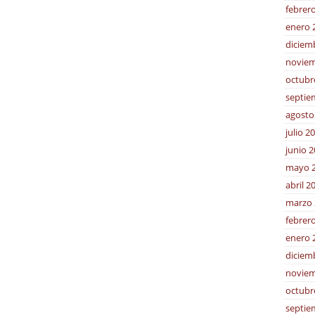
febrer
enero 
diciem
noviem
octubr
septie
agosto
julio 2
junio 
mayo 
abril 2
marzo 
febrer
enero 
diciem
noviem
octubr
septie