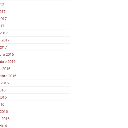
017
2017
2017
017
2017
o 2017
2017
bre 2016
bre 2016
e 2016
mbre 2016
 2016
2016
2016
016
2016
o 2016
2016