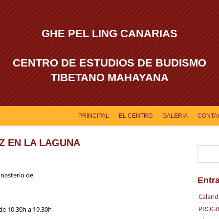
GHE PEL LING CANARIAS
CENTRO DE ESTUDIOS DE BUDISMO
TIBETANO MAHAYANA
PRINCIPAL
EL CENTRO
GALERIA
CONTA
Z EN LA LAGUNA
onasterio de
Entr
Calend
PROGR
 de 10.30h a 19.30h