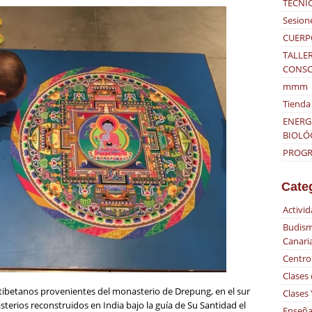
TÉCNI
Sesion
CUERP
TALLER
CONSC
mmm
Tienda 
ENERG
BIOLÓ
PROGRA
Cate
Activi
Budism
Canari
Centro
Clases
 tibetanos provenientes del monasterio de Drepung, en el sur
Clases
sterios reconstruidos en India bajo la guía de Su Santidad el
Enseña