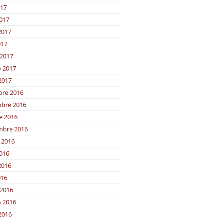
017
2017
2017
017
2017
o 2017
2017
bre 2016
bre 2016
e 2016
mbre 2016
 2016
2016
2016
016
2016
o 2016
2016