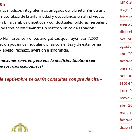
junio 
0h
mayo 
emas médicos integrales más antiguos del planeta. Brinda una
, naturaleza de la enfermedad y desbalances en el individuo.
febrer
mbina cambios dietéticos y conductuales, píldoras herbales y
enero 
cundarios, constituyendo un método único de sanación.”
diciem
 o Humores, corrientes energéticas que fluyen por 72000
octubr
tación podemos modular dichas corrientes y de esta forma
agosto
 apego, rechazo, aversión e ignorancia.
abril 2
naciones servirán para que la medicina tibetana sea
febrer
jo recursos económicos)
enero 
octubr
e septiembre se darán consultas con previa cita –
septie
junio 
mayo 
abril 2
marzo 
febrer
diciem