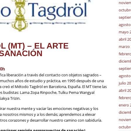
noviem
octubr
septie
agosto
mayo 
abril 2
 (MT) – EL ARTE
marzo 
 SANACIÓN
febrer
diciem
septie
0h
fica liberación a través del contacto con objetos sagrados –
agosto
e muchos años de estudio y práctica, en 1995 después de una
julio 2
 creó el Método Tagdröl en Barcelona, España. El MT tiene las
abril 2
ales budistas: Lama Zopa Rinpoche, Tulku Pema Wangyal
febrer
akya Trizin.
enero 
r nuestra mente y vaciar las emociones negativas y los
diciem
 a nosotros mismos y a los demás; aprendemos a elevar
noviem
stros corazones y desarrollar nuestro camino con sabiduría.
octubr
naciones servirán para
proyectos de sanación
)