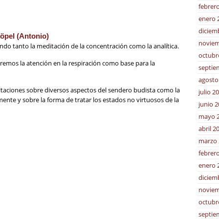
febrer
enero 
diciem
öpel (Antonio)
noviem
endo tanto la meditación de la concentración como la analítica.
octubr
caremos la atención en la respiración como base para la
septie
agosto
ditaciones sobre diversos aspectos del sendero budista como la
julio 2
 mente y sobre la forma de tratar los estados no virtuosos de la
junio 
mayo 
abril 2
marzo 
febrer
enero 
diciem
noviem
octubr
septie