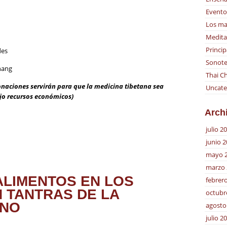
Evento
Los ma
Medita
Princip
des
Sonote
nang
Thai Ch
naciones servirán para que la medicina tibetana sea
Uncate
jo recursos económicos)
Arch
julio 2
junio 
mayo 
marzo 
ALIMENTOS EN LOS
febrer
 TANTRAS DE LA
octubr
ANO
agosto
julio 2