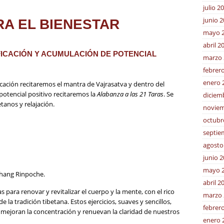
julio 2
junio 
RA EL BIENESTAR
mayo 
abril 2
FICACIÓN Y ACUMULACIÓN DE POTENCIAL
marzo 
febrer
enero 
ficación recitaremos el mantra de Vajrasatva y dentro del
potencial positivo recitaremos la
Alabanza a las 21 Taras
. Se
diciem
tanos y relajación.
noviem
octubr
septie
agosto
junio 
mayo 
thang Rinpoche.
abril 2
 para renovar y revitalizar el cuerpo y la mente, con el rico
marzo 
e la tradición tibetana. Estos ejercicios, suaves y sencillos,
febrer
a, mejoran la concentración y renuevan la claridad de nuestros
enero 