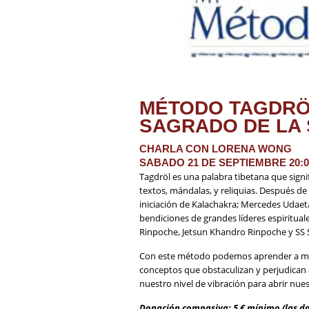
MÉTODO TAGDRÖL
SAGRADO DE LA
CHARLA CON LORENA WONG
SABADO 21 DE SEPTIEMBRE 20:0
Tagdröl es una palabra tibetana que signi
textos, mándalas, y reliquias. Después d
iniciación de Kalachakra; Mercedes Udaeta
bendiciones de grandes líderes espiritu
Rinpoche, Jetsun Khandro Rinpoche y SS S
Con este método podemos aprender a mira
conceptos que obstaculizan y perjudican
nuestro nivel de vibración para abrir nue
Donación compasiva: 5 € mínimo (las do