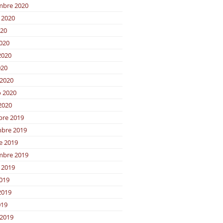
mbre 2020
 2020
020
2020
2020
020
2020
o 2020
2020
bre 2019
bre 2019
e 2019
mbre 2019
 2019
2019
2019
019
2019