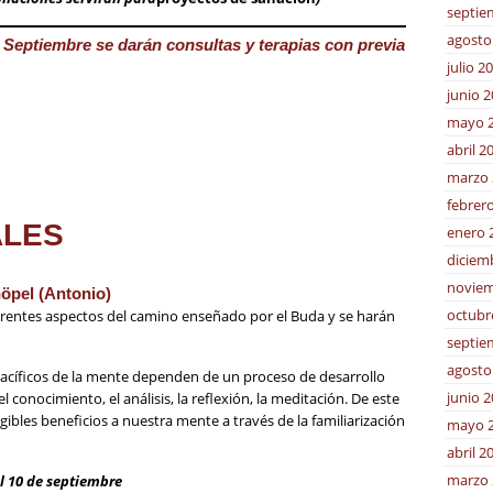
septie
agosto
 Septiembre se darán consultas y terapias con previa
julio 2
junio 
mayo 
abril 2
marzo 
febrer
ALES
enero 
diciem
noviem
öpel (Antonio)
octubr
ferentes aspectos del camino enseñado por el Buda y se harán
septie
agosto
pacíficos de la mente dependen de un proceso de desarrollo
junio 
conocimiento, el análisis, la reflexión, la meditación. De este
bles beneficios a nuestra mente a través de la familiarización
mayo 
abril 2
marzo 
el 10 de septiembre