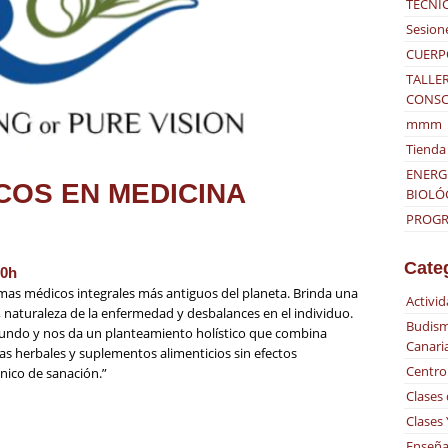
TÉCNI
Sesion
CUERP
TALLER
CONSC
mmm
Tienda 
ENERG
COS EN MEDICINA
BIOLÓ
PROGRA
Cate
30h
emas médicos integrales más antiguos del planeta. Brinda una
Activi
, naturaleza de la enfermedad y desbalances en el individuo.
Budism
undo y nos da un planteamiento holístico que combina
Canari
as herbales y suplementos alimenticios sin efectos
Centro
ico de sanación.”
Clases
Clases
Enseña