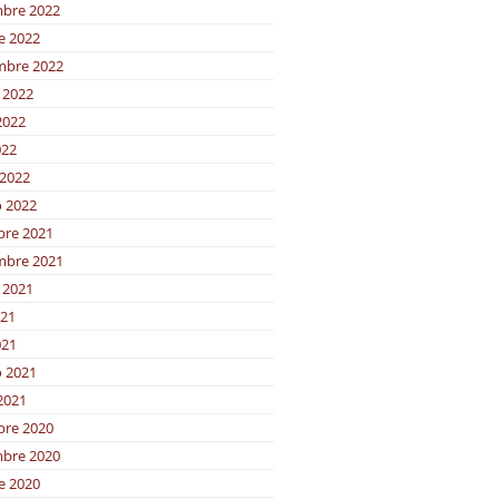
bre 2022
e 2022
mbre 2022
 2022
2022
022
2022
o 2022
bre 2021
mbre 2021
 2021
021
021
o 2021
2021
bre 2020
bre 2020
e 2020