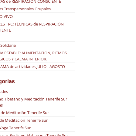
CAS de RESPIRACIÓN CONSCIENTE
es Transpersonales Grupales
O-VIVO
ES TRC: TÉCNICAS de RESPIRACIÓN
IENTE
Solidaria
ÍA ESTABLE: ALIMENTACIÓN, RITMOS
GICOS Y CALMA INTERIOR.
MA de actividades JULIO - AGOSTO
gorías
dades
o Tibetano y Meditación Tenerife Sur
as
 de Meditación Tenerife Sur
 de Meditación Tenerife Sur
 Yoga Tenerife Sur
nzas Budismo Mahayana Tenerife Sur