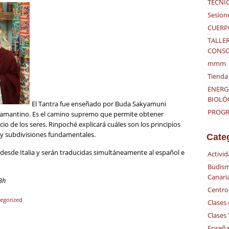
TÉCNI
Sesion
CUERP
TALLER
CONSC
mmm
Tienda 
ENERG
BIOLÓ
El Tantra fue enseñado por Buda Sakyamuni
PROGRA
diamantino. Es el camino supremo que permite obtener
io de los seres. Rinpoché explicará cuáles son los principios
s y subdivisiones fundamentales.
Cate
desde Italia y serán traducidas simultáneamente al español e
Activi
Budism
Canari
3h
Centro
egorized
Clases
Clases
Enseña