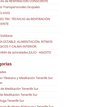
CAS de RESPIRACIÓN CONSCIENTE
es Transpersonales Grupales
O-VIVO
ES TRC: TÉCNICAS de RESPIRACIÓN
IENTE
Solidaria
ÍA ESTABLE: ALIMENTACIÓN, RITMOS
GICOS Y CALMA INTERIOR.
MA de actividades JULIO - AGOSTO
gorías
dades
o Tibetano y Meditación Tenerife Sur
as
 de Meditación Tenerife Sur
 de Meditación Tenerife Sur
 Yoga Tenerife Sur
nzas Budismo Mahayana Tenerife Sur