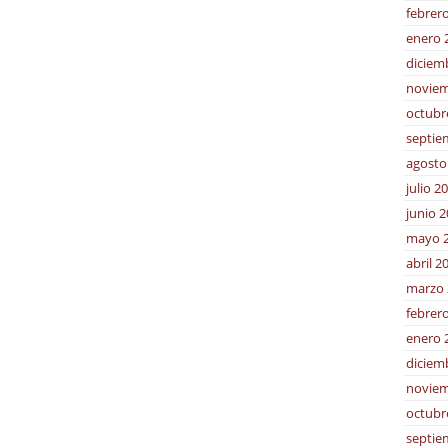
febrer
enero 
diciem
noviem
octubr
septie
agosto
julio 2
junio 
mayo 
abril 2
marzo 
febrer
enero 
diciem
noviem
octubr
septie