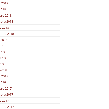
o 2019
2019
bre 2018
bre 2018
e 2018
mbre 2018
 2018
018
2018
2018
018
2018
o 2018
2018
bre 2017
bre 2017
e 2017
mbre 2017