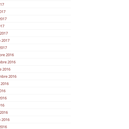
017
2017
2017
017
2017
o 2017
2017
bre 2016
bre 2016
e 2016
mbre 2016
 2016
2016
2016
016
2016
o 2016
2016