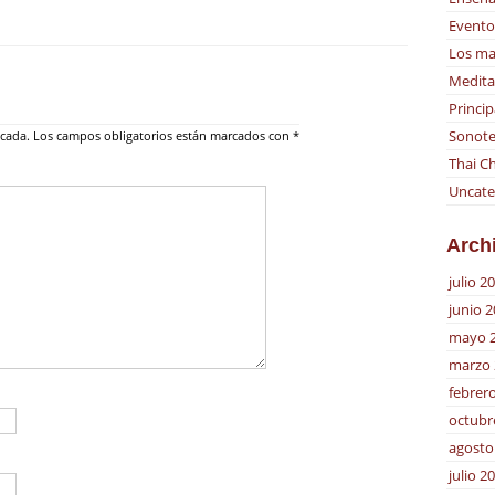
Evento
Los ma
Medita
Princip
Sonote
icada.
Los campos obligatorios están marcados con
*
Thai Ch
Uncate
Arch
julio 2
junio 
mayo 
marzo 
febrer
octubr
agosto
julio 2