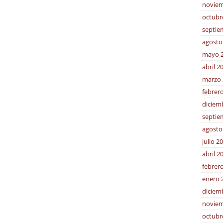
noviem
octubr
septie
agosto
mayo 
abril 2
marzo 
febrer
diciem
septie
agosto
julio 2
abril 2
febrer
enero 
diciem
noviem
octubr