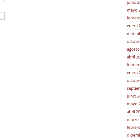
junio 
mayo 
febrer
enero 
diciem
octubr
agosto
abril 2
febrer
enero 
octubr
septie
junio 
mayo 
abril 2
marzo 
febrer
diciem