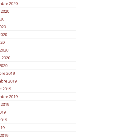
mbre 2020
 2020
020
2020
2020
020
2020
o 2020
2020
bre 2019
bre 2019
e 2019
mbre 2019
 2019
2019
2019
019
2019