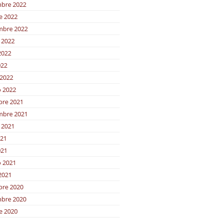
bre 2022
e 2022
mbre 2022
 2022
2022
022
2022
o 2022
bre 2021
mbre 2021
 2021
021
021
o 2021
2021
bre 2020
bre 2020
e 2020